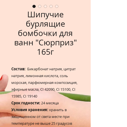
Шипучие
бурлящие
бомбочки для
ванн "Сюрприз"
165г
Состав:
Бикарбонат натрия, цитрат
натрия, лимонная кислота, соль
морская, парфюмерная композиция,
эфирные масла, CI 42090, CI 15100, CI
15985, CI 19140
Срок годности:
24 месяца
Условия хранения:
хранить в
защищенном от света месте при
температуре не выше 25 градусов