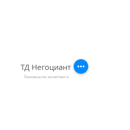
ТД Негоциант
Производство косметики и
парфюмерии
Обратная связь
О солях
О нас
Россия, г. Санкт-
Петербург