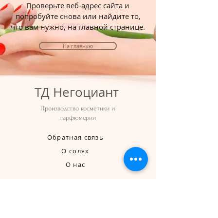
Проверьте веб-адрес сайта и
попробуйте снова или найдите то,
что вам нужно, на главной странице.
На главную
ТД Негоциант
Производство косметики и
парфюмерии
Обратная связь
О солях
О нас
Россия, г. Санкт-
Петербург
ул. Рабочая д. 3В
info@negotsiant.spb.ru