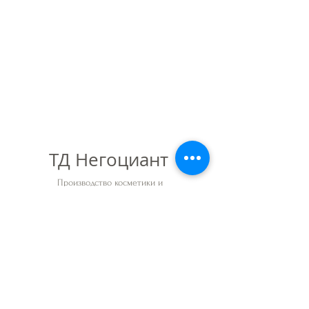
ТД Негоциант
Производство косметики и
парфюмерии
Обратная связь
О солях
О нас
Россия, г. Санкт-
Петербург